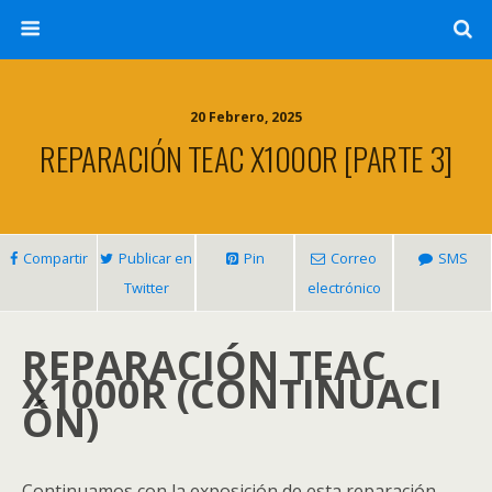
20 Febrero, 2025
REPARACIÓN TEAC X1000R [PARTE 3]
Compartir
Publicar en
Pin
Correo
SMS
Twitter
electrónico
REPARACIÓN TEAC
X1000R
(CONTINUACI
ÓN)
Continuamos con la exposición de esta reparación.