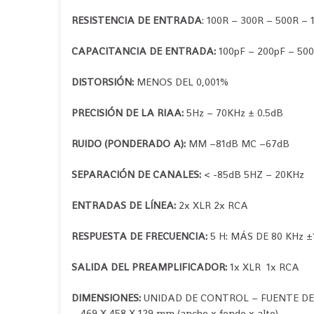
RESISTENCIA DE ENTRADA
: 100R – 300R – 500R – 
CAPACITANCIA DE ENTRADA:
100pF – 200pF – 50
DISTORSIÓN:
MENOS DEL 0,001%
PRECISIÓN DE LA RIAA:
5Hz – 70KHz ± 0.5dB
RUIDO (PONDERADO A):
MM –81dB MC –67dB
SEPARACIÓN DE CANALES:
< -85dB 5HZ – 20KHz
ENTRADAS DE LÍNEA:
2x XLR 2x RCA
RESPUESTA DE FRECUENCIA:
5 H: MÁS DE 80 KHz ±
SALIDA DEL PREAMPLIFICADOR:
1x XLR 1x RCA
DIMENSIONES:
UNIDAD DE CONTROL – FUENTE DE 
– 469 X 458 X 129 mm (ancho x fondo x alto)